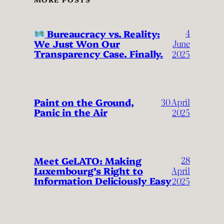
4
Bureaucracy vs. Reality:
We Just Won Our
June
Transparency Case. Finally.
2025
Paint on the Ground,
30 April
Panic in the Air
2025
28
Meet GeLATO: Making
Luxembourg’s Right to
April
Information Deliciously Easy
2025