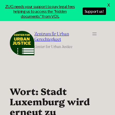
X
ZUG needs your support to pay legal fees
helping us to access the "hidden
Support us!
documents" from VDL
Skip
to
Zentrum fir Urban
content
Gerechtegkeet
Center for Urban Justice
Wort: Stadt
Luxemburg wird
erneut zu