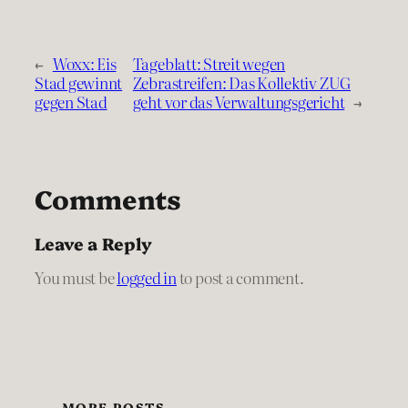
←
Woxx: Eis
Tageblatt: Streit wegen
Stad gewinnt
Zebrastreifen: Das Kollektiv ZUG
gegen Stad
geht vor das Verwaltungsgericht
→
Comments
Leave a Reply
You must be
logged in
to post a comment.
MORE POSTS